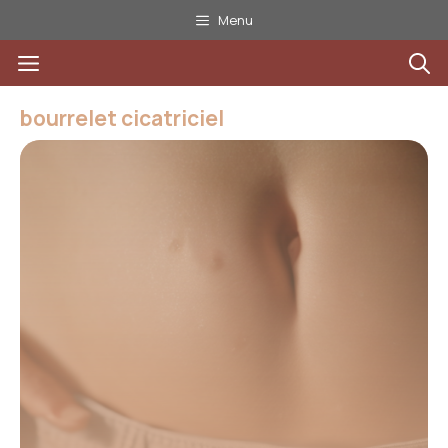
Aller
Menu
au
Menu
contenu
bourrelet cicatriciel