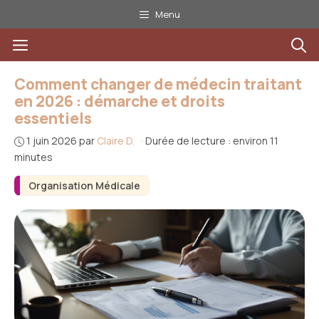
Aller
Menu
au
Menu
contenu
Comment changer de médecin traitant
en 2026 : démarche et droits
essentiels
1 juin 2026
par
Claire D.
·
Durée de lecture : environ 11
minutes
Organisation Médicale