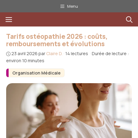
Aller
Menu
au
Menu
contenu
Tarifs ostéopathie 2026 : coûts,
remboursements et évolutions
23 avril 2026
par
Claire D.
·
14 lectures
·
Durée de lecture :
environ 10 minutes
Organisation Médicale