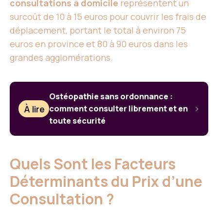
consultations à domicile
représentent un
surcoût de 10 à 15 euros pour couvrir les frais de
déplacement, portant le total à environ 75
euros en province et 80 à 90 euros dans les
grandes agglomérations.
Ostéopathie sans ordonnance :
À lire
comment consulter librement et en
toute sécurité
Quels Sont les Facteurs
Déterminants du Prix d’une
Consultation ?