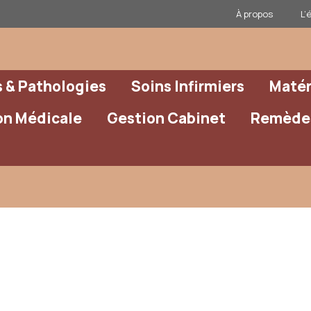
À propos
L’
& Pathologies
Soins Infirmiers
Matér
on Médicale
Gestion Cabinet
Remèdes