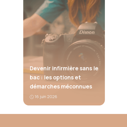
Devenir infirmière sans le
bac : les options et
démarches méconnues
16 juin 2026