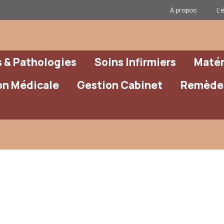
À propos
L’
& Pathologies
Soins Infirmiers
Matér
on Médicale
Gestion Cabinet
Remèdes