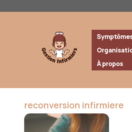
Aller
au
contenu
Symptômes 
Organisati
À propos
reconversion infirmiere