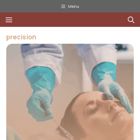
Aller
Menu
au
Menu
contenu
precision