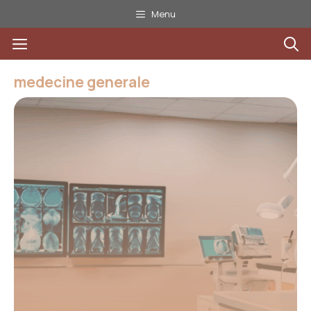
Aller
Menu
au
Menu
contenu
medecine generale