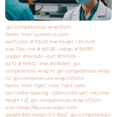
.gin-competences-wrap{font-
family:’Inter’,system-ui,sans-
serif;color:#1f2433;line-height:1.65;font-
size:17px;–ink:#1b2138;–indigo:#3b3f8f;–
copper:#b46a3c;–surf:#f4f4fb;–
surf2:#f9f6f2;–line:#e3e3ef} .gin-
competences-wrap h1,.gin-competences-wrap
h2,.gin-competences-wrap h3{font-
family:’Inter Tight’,’Inter Tight’,sans-
serif;letter-spacing:-.02em;color:var(–ink);line-
height:1.2} .gin-competences-wrap h1{font-
size:clamp(28px,4vw,40px);font-
weight:800;margin:0 0 18px} .gin-competences-