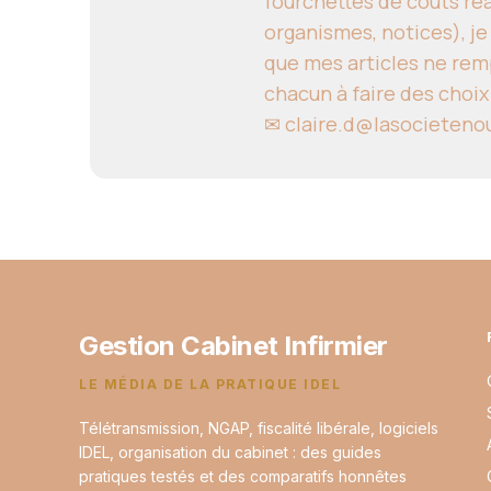
fourchettes de coûts réal
organismes, notices), je
que mes articles ne remp
chacun à faire des choix
✉
claire.d@lasocieteno
Gestion Cabinet Infirmier
LE MÉDIA DE LA PRATIQUE IDEL
Télétransmission, NGAP, fiscalité libérale, logiciels
IDEL, organisation du cabinet : des guides
pratiques testés et des comparatifs honnêtes