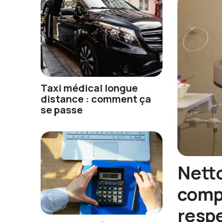
Taxi médical longue
distance : comment ça
se passe
Netto
compl
resp