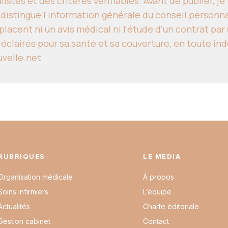
istes et des critères vérifiables. Avant de publier, j
 distingue l'information générale du conseil personn
lacent ni un avis médical ni l'étude d'un contrat par 
 éclairés pour sa santé et sa couverture, en toute i
uvelle.net
RUBRIQUES
LE MÉDIA
Organisation médicale
À propos
Soins infirmiers
L’équipe
Actualités
Charte éditoriale
Gestion cabinet
Contact