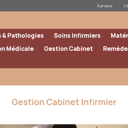
À propos
L’
& Pathologies
Soins Infirmiers
Matér
on Médicale
Gestion Cabinet
Remèdes
Gestion Cabinet Infirmier